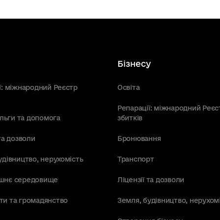
Бізнесу
ї: міжнародний Реєстр
Освіта
Репарації: міжнародний Реєс
пільги та допомога
збитків
та дозволи
Бронювання
удівництво, нерухомість
Транспорт
шнє середовище
Ліцензії та дозволи
ти та громадянство
Земля, будівництво, нерухом