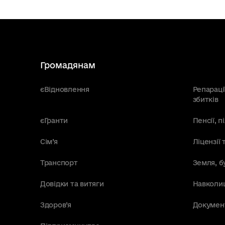
Громадянам
єВідновлення
Репараці
збитків
єГранти
Пенсії, 
Сім’я
Ліцензії 
Транспорт
Земля, б
Довідки та витяги
Навколи
Здоров’я
Докумен