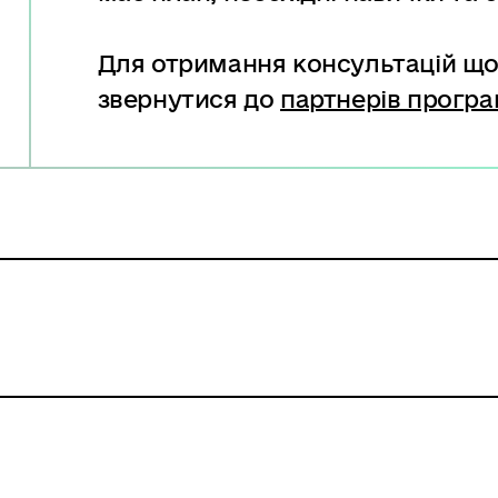
Для отримання консультацій що
звернутися до
партнерів програ