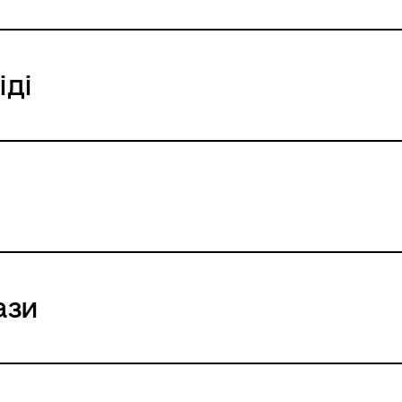
іді
ази