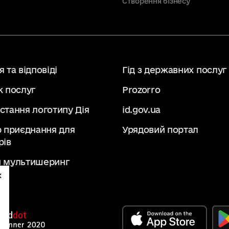
Створення бізнесу
 та відповіді
Гід з державних послуг
к послуг
Prozorro
стання логотипу Дія
id.gov.ua
р приєднання для
Урядовий портал
рів
 мультишеринг