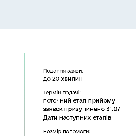
в
м
і
с
т
у
Подання заяви:
до 20 хвилин
Термін подачі:
поточний етап прийому
заявок призупинено 31.07
Дати наступних етапів
Розмір допомоги: