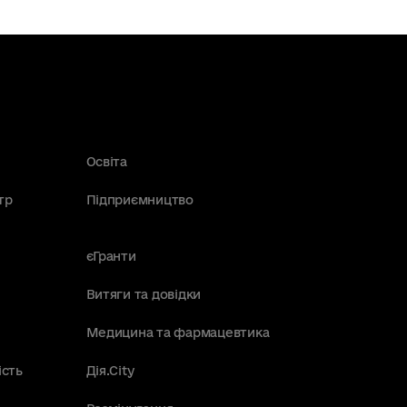
Освіта
тр
Підприємництво
єГранти
Витяги та довідки
Медицина та фармацевтика
ість
Дія.City