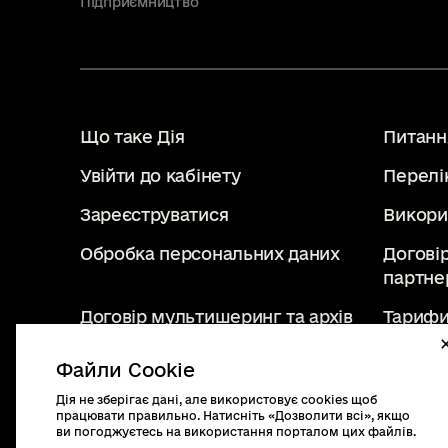
Підприємництво
Що таке Дія
Питання
Увійти до кабінету
Перелі
Зареєструватися
Викори
Обробка персональних даних
Догові
партне
Договір мультишеринг та архів
Тарифи
Файли Cookie
Дія не зберігає дані, але використовує cookies щоб
diia.gov.ua
працювати правильно. Натисніть «Дозволити всі», якщо
2019 - 2026. Всі права
ви погоджуєтесь на використання порталом цих файлів.
захищені.